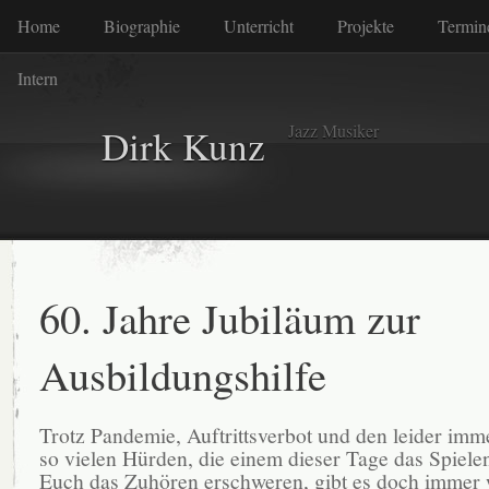
Home
Biographie
Unterricht
Projekte
Termin
Intern
Jazz Musiker
Dirk Kunz
60. Jahre Jubiläum zur
Ausbildungshilfe
Trotz Pandemie, Auftrittsverbot und den leider imm
so vielen Hürden, die einem dieser Tage das Spiele
Euch das Zuhören erschweren, gibt es doch immer