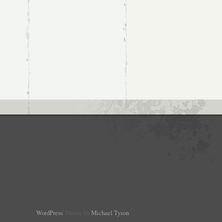
WordPress
Theme by
Michael Tyson
.