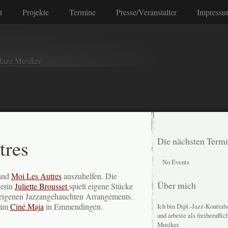
t
Projekte
Termine
Presse/Veranstalter
Impressu
Jazz Musiker
tres
Die nächsten Term
No Events
Band
Moi Les Autres
auszuhelfen. Die
Über mich
gerin
Juliette Brousset
spielt eigene Stücke
 eigenen Jazzangehauchten Arrangements.
 im
Ciné Maja
in Emmendingen.
Ich bin Dipl.-Jazz-Kontraba
und arbeite als freiberuflic
Musiker.