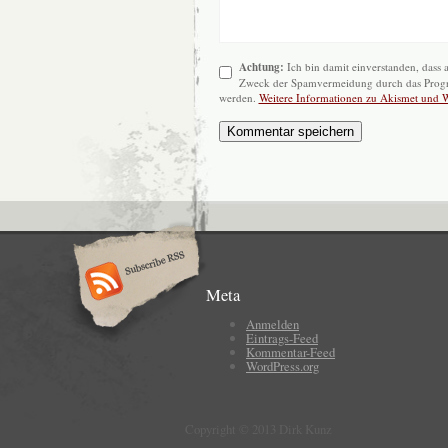
Achtung:
Ich bin damit einverstanden, dass
Zweck der Spamvermeidung durch das Pro
werden.
Weitere Informationen zu Akismet und 
Meta
Anmelden
Eintrags-Feed
Kommentar-Feed
WordPress.org
Copyright © 2013 Dirk Kunz