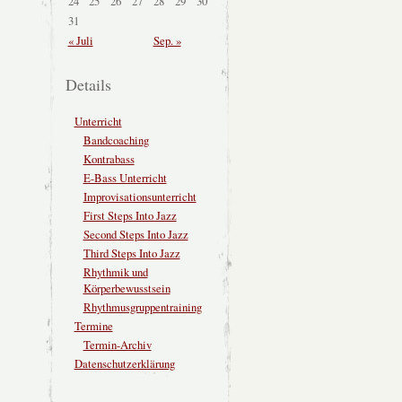
24
25
26
27
28
29
30
31
« Juli
Sep. »
Details
Unterricht
Bandcoaching
Kontrabass
E-Bass Unterricht
Improvisationsunterricht
First Steps Into Jazz
Second Steps Into Jazz
Third Steps Into Jazz
Rhythmik und
Körperbewusstsein
Rhythmusgruppentraining
Termine
Termin-Archiv
Datenschutzerklärung