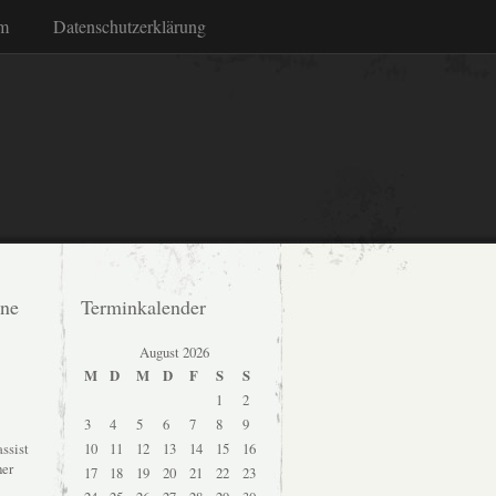
m
Datenschutzerklärung
ine
Terminkalender
August 2026
M
D
M
D
F
S
S
1
2
3
4
5
6
7
8
9
ssist
10
11
12
13
14
15
16
her
17
18
19
20
21
22
23