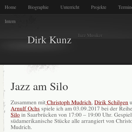
Home
Biographie
Unterricht
Projekte
Termin
Intern
Jazz Musiker
Dirk Kunz
Jazz am Silo
Zusammen mit
Christoph Mudrich
,
Dirik Schilgen
u
Arnulf Ochs
spiele ich am 03.09.2017 bei der Reih
Silo
in Saarbrücken von 17:00 – 19:00 Uhr. Gespiel
südamerikanische Stücke alle arrangiert von Christ
Mudrich.