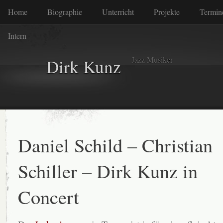
Home
Biographie
Unterricht
Projekte
Termin
Intern
Jazz Musiker
Dirk Kunz
Daniel Schild – Christian
Schiller – Dirk Kunz in
Concert